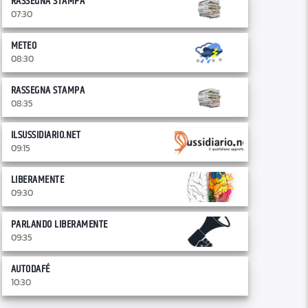
RASSEGNA STAMPA
07:30
METEO
08:30
RASSEGNA STAMPA
08:35
ILSUSSIDIARIO.NET
09:15
LIBERAMENTE
09:30
PARLANDO LIBERAMENTE
09:35
AUTODAFÉ
10:30