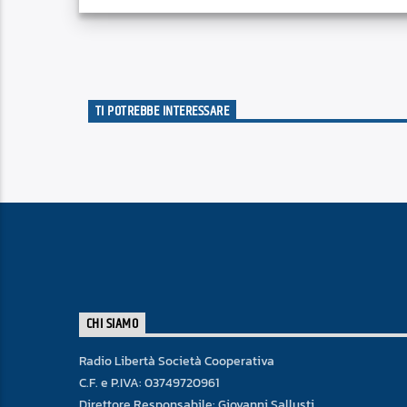
TI POTREBBE INTERESSARE
CHI SIAMO
Radio Libertà Società Cooperativa
C.F. e P.IVA: 03749720961
Direttore Responsabile: Giovanni Sallusti