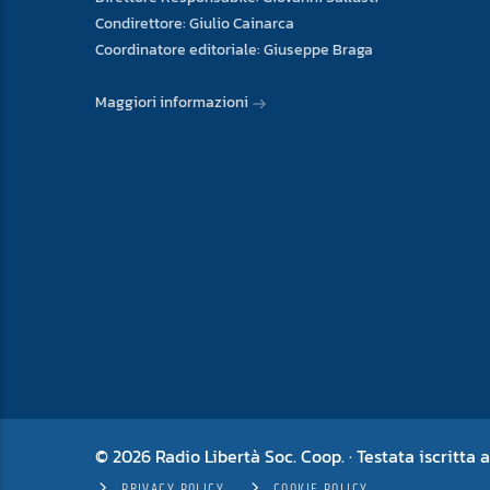
Condirettore: Giulio Cainarca
Coordinatore editoriale: Giuseppe Braga
Maggiori informazioni
© 2026 Radio Libertà Soc. Coop. · Testata iscritta a
PRIVACY POLICY
COOKIE POLICY