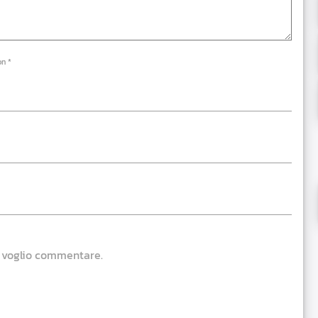
on *
e voglio commentare.