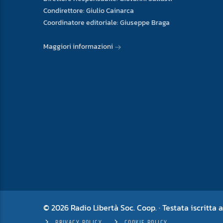
Condirettore: Giulio Cainarca
Coordinatore editoriale: Giuseppe Braga
Maggiori informazioni
© 2026 Radio Libertà Soc. Coop. · Testata iscritta a
PRIVACY POLICY
COOKIE POLICY