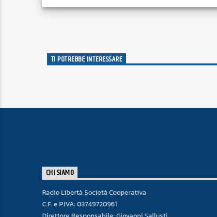
TI POTREBBE INTERESSARE
CHI SIAMO
Radio Libertà Società Cooperativa
C.F. e P.IVA: 03749720961
Direttore Responsabile: Giovanni Sallusti