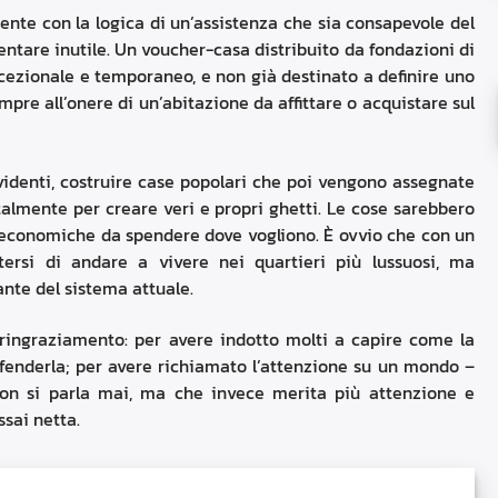
ente con la logica di un’assistenza che sia consapevole del
entare inutile. Un voucher-casa distribuito da fondazioni di
cezionale e temporaneo, e non già destinato a definire uno
empre all’onere di un’abitazione da affittare o acquistare sul
videnti, costruire case popolari che poi vengono assegnate
atalmente per creare veri e propri ghetti. Le cose sarebbero
rse economiche da spendere dove vogliono. È ovvio che con un
ersi di andare a vivere nei quartieri più lussuosi, ma
nte del sistema attuale.
 ringraziamento: per avere indotto molti a capire come la
ifenderla; per avere richiamato l’attenzione su un mondo –
ui non si parla mai, ma che invece merita più attenzione e
sai netta.