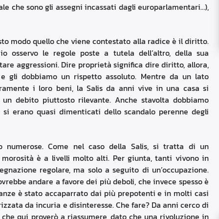
ale che sono gli assegni incassati dagli europarlamentari…),
to modo quello che viene contestato alla radice è il diritto.
 io osservo le regole poste a tutela dell’altro, della sua
are aggressioni. Dire proprietà significa dire diritto, allora,
e e gli dobbiamo un rispetto assoluto. Mentre da un lato
beramente i loro beni, la Salis da anni vive in una casa si
 un debito piuttosto rilevante. Anche stavolta dobbiamo
ti si erano quasi dimenticati dello scandalo perenne degli
 numerose. Come nel caso della Salis, si tratta di un
rosità è a livelli molto alti. Per giunta, tanti vivono in
gnazione regolare, ma solo a seguito di un’occupazione.
rebbe andare a favore dei più deboli, che invece spesso è
stanze è stato accaparrato dai più prepotenti e in molti casi
izzata da incuria e disinteresse. Che fare? Da anni cerco di
, che qui proverò a riassumere, dato che una rivoluzione in