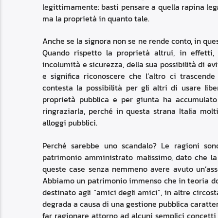
legittimamente: basti pensare a quella rapina leg
ma la proprietà in quanto tale.
Anche se la signora non se ne rende conto, in ques
Quando rispetto la proprietà altrui, in effetti,
incolumità e sicurezza, della sua possibilità di evit
e significa riconoscere che l’altro ci trascend
contesta la possibilità per gli altri di usare li
proprietà pubblica e per giunta ha accumulato
ringraziarla, perché in questa strana Italia mol
alloggi pubblici.
Perché sarebbe uno scandalo? Le ragioni sono
patrimonio amministrato malissimo, dato che la mo
queste case senza nemmeno avere avuto un’asse
Abbiamo un patrimonio immenso che in teoria dov
destinato agli “amici degli amici”, in altre circo
degrada a causa di una gestione pubblica caratter
far ragionare attorno ad alcuni semplici concetti