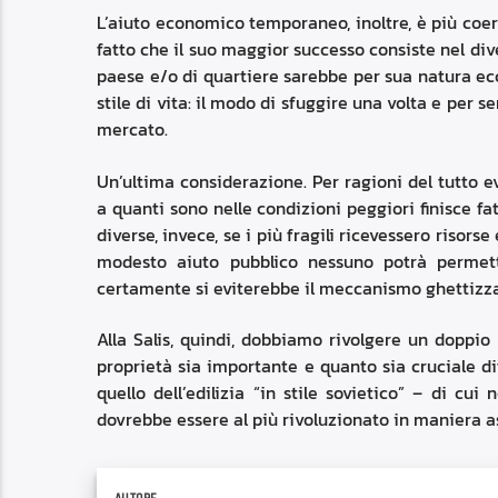
L’aiuto economico temporaneo, inoltre, è più coer
fatto che il suo maggior successo consiste nel div
paese e/o di quartiere sarebbe per sua natura ec
stile di vita: il modo di sfuggire una volta e per s
mercato.
Un’ultima considerazione. Per ragioni del tutto e
a quanti sono nelle condizioni peggiori finisce f
diverse, invece, se i più fragili ricevessero riso
modesto aiuto pubblico nessuno potrà permett
certamente si eviterebbe il meccanismo ghettizza
Alla Salis, quindi, dobbiamo rivolgere un doppio
proprietà sia importante e quanto sia cruciale d
quello dell’edilizia “in stile sovietico” – di c
dovrebbe essere al più rivoluzionato in maniera as