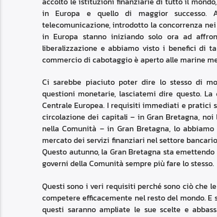
accolto le istituzioni finanziarie di tutto il mond
in Europa e quello di maggior successo. A
telecomunicazione, introdotto la concorrenza nei s
in Europa stanno iniziando solo ora ad affron
liberalizzazione e abbiamo visto i benefici di t
commercio di cabotaggio è aperto alle marine mer
Ci sarebbe piaciuto poter dire lo stesso di mo
questioni monetarie, lasciatemi dire questo. L
Centrale Europea. I requisiti immediati e pratici 
circolazione dei capitali – in Gran Bretagna, noi 
nella Comunità – in Gran Bretagna, lo abbiamo ab
mercato dei servizi finanziari nel settore bancario
Questo autunno, la Gran Bretagna sta emettendo b
governi della Comunità sempre più fare lo stesso.
Questi sono i veri requisiti perché sono ciò che 
competere efficacemente nel resto del mondo. E s
questi saranno ampliate le sue scelte e abbassa