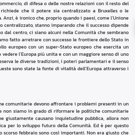
commercio, di difesa o delle nostre relazioni con il resto del
ichiede che il potere sia centralizzato a Bruxelles o le
. Anzi, è ironico che, proprio quando i paesi, come l’Unione
do centralizzato, stanno imparando che il successo dipende
no dal centro, ci siano alcuni nella Comunità che sembrano
mo fatto arretrare con successo le frontiere dello Stato in
vello europeo con un super-Stato europeo che esercita un
 vedere l’Europa più unita e con un maggiore senso di uno
rva le diverse tradizioni, i poteri parlamentari e il senso
este sono state la fonte di vitalità dell’Europa attraverso i
iche comunitarie devono affrontare i problemi presenti in un
Se non siamo in grado di riformare le politiche comunitarie
he giustamente causano inquietudine pubblica, allora non
ica per lo sviluppo futuro della Comunità. Ed è per questo
 lo scorso febbraio sono così importanti. Non era giusto che