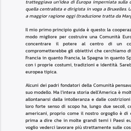
tratteggiava un’idea di Europa imperniata sulla c
quella centralista e dirigista in voga a Bruxelles.
a maggior ragione oggi (traduzione tratta da Marga
Il mio primo principio guida è questo: la cooperaz
modo migliore per costruire una Comunità Euro
concentrare il potere al centro di un c
comprometterebbe gli obiettivi che cerchiamo di 
Francia in quanto Francia, la Spagna in quanto S
con i proprie costumi, tradizioni e identità. Sareb
europea tipica.
Alcuni dei padri fondatori della Comunità pensava
suo modello. Ma l’intera storia dell’America è mol
allontanarsi dalla intolleranza e dalle costrizion
loro forte senso di scopo ha, lungo due secoli, c
americani, proprio come il nostro orgoglio è di e
prima a dire che in molte grandi temi i Paesi eu
voglio vederci lavorare più strettamente sulle co