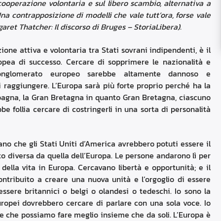
ooperazione volontaria e sul libero scambio, alternativa a
 Una contrapposizione di modelli che vale tutt’ora, forse vale
ret Thatcher: Il discorso di Bruges – StoriaLibera).
ione attiva e volontaria tra Stati sovrani indipendenti, è il
pea di successo. Cercare di sopprimere le nazionalità e
onglomerato europeo sarebbe altamente dannoso e
raggiungere. L’Europa sarà più forte proprio perché ha la
pagna, la Gran Bretagna in quanto Gran Bretagna, ciascuno
be follia cercare di costringerli in una sorta di personalità
no che gli Stati Uniti d’America avrebbero potuti essere il
to diversa da quella dell’Europa. Le persone andarono lì per
i della vita in Europa. Cercavano libertà e opportunità; e il
ontribuito a creare una nuova unità e l’orgoglio di essere
ssere britannici o belgi o olandesi o tedeschi. Io sono la
ropei dovrebbero cercare di parlare con una sola voce. Io
se che possiamo fare meglio insieme che da soli. L’Europa è