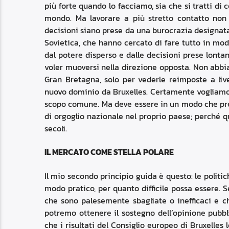
più forte quando lo facciamo, sia che si tratti di 
mondo. Ma lavorare a più stretto contatto non r
decisioni siano prese da una burocrazia designata
Sovietica, che hanno cercato di fare tutto in mo
dal potere disperso e dalle decisioni prese lonta
voler muoversi nella direzione opposta. Non abbia
Gran Bretagna, solo per vederle reimposte a li
nuovo dominio da Bruxelles. Certamente vogliamo
scopo comune. Ma deve essere in un modo che prese
di orgoglio nazionale nel proprio paese; perché qu
secoli.
IL MERCATO COME STELLA POLARE
Il mio secondo principio guida è questo: le polit
modo pratico, per quanto difficile possa essere. 
che sono palesemente sbagliate o inefficaci e c
potremo ottenere il sostegno dell’opinione pubbl
che i risultati del Consiglio europeo di Bruxelles