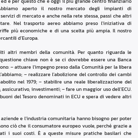
o, ed è per questo che è oggi il più grande centro finanziario
bbiamo aperto il nostro mercato degli impianti di
ervizi di mercato e anche nella rete stessa, passi che altri
tare. Nel trasporto aereo abbiamo preso l’iniziativa di
ariffe più economiche e di una scelta più ampia. Il nostro
cantili d’Europa.
lti altri membri della comunità. Per quanto riguarda le
a questione chiave non è se ci dovrebbe essere una Banca
sono: – attuare l’impegno preso dalla Comunità per la libera
l’abbiamo; – realizzare l’abolizione del controllo dei cambi
olito nel 1979; – stabilire una reale liberalizzazione del
, assicurativo, investimenti; – fare un maggior uso dell’ECU.
uoni del Tesoro denominati in ECU e spera di vedere altri
le aziende e l’industria comunitaria hanno bisogno per poter
ono ciò che il consumatore europeo vuole, perché grazie a
ti i suoi costi. È a queste misure pratiche basilari che