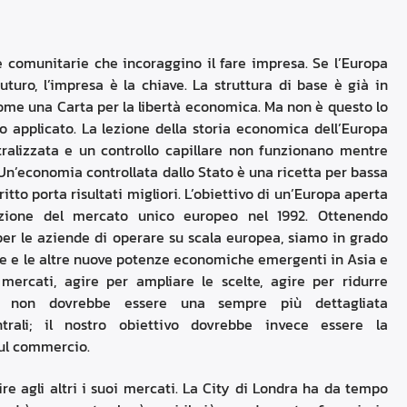
che comunitarie che incoraggino il fare impresa. Se l’Europa
uturo, l’impresa è la chiave. La struttura di base è già in
 come una Carta per la libertà economica. Ma non è questo lo
o applicato. La lezione della storia economica dell’Europa
tralizzata e un controllo capillare non funzionano mentre
 Un’economia controllata dallo Stato è una ricetta per bassa
itto porta risultati migliori. L’obiettivo di un’Europa aperta
eazione del mercato unico europeo nel 1992. Ottenendo
 per le aziende di operare su scala europea, siamo in grado
one e le altre nuove potenze economiche emergenti in Asia e
 mercati, agire per ampliare le scelte, agire per ridurre
ivo non dovrebbe essere una sempre più dettagliata
rali; il nostro obiettivo dovrebbe invece essere la
sul commercio.
ire agli altri i suoi mercati. La City di Londra ha da tempo