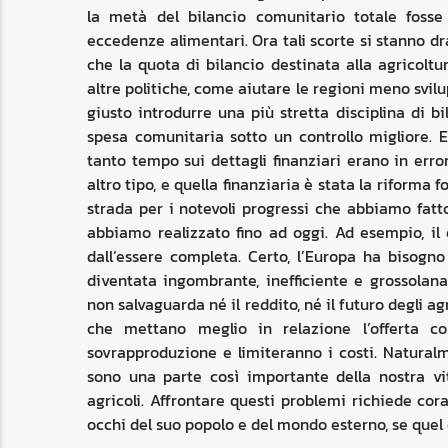
la metà del bilancio comunitario totale foss
eccedenze alimentari. Ora tali scorte si stanno 
che la quota di bilancio destinata alla agricoltu
altre politiche, come aiutare le regioni meno svil
giusto introdurre una più stretta disciplina di b
spesa comunitaria sotto un controllo migliore. 
tanto tempo sui dettagli finanziari erano in error
altro tipo, e quella finanziaria è stata la riform
strada per i notevoli progressi che abbiamo fat
abbiamo realizzato fino ad oggi. Ad esempio, il
dall’essere completa. Certo, l’Europa ha bisogno
diventata ingombrante, inefficiente e grossola
non salvaguarda né il reddito, né il futuro degli a
che mettano meglio in relazione l’offerta c
sovrapproduzione e limiteranno i costi. Naturalm
sono una parte così importante della nostra vi
agricoli. Affrontare questi problemi richiede cor
occhi del suo popolo e del mondo esterno, se que