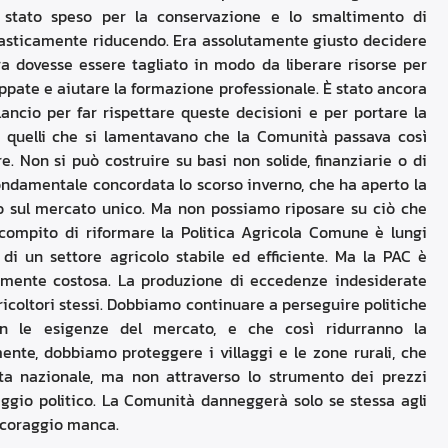
e stato speso per la conservazione e lo smaltimento di
drasticamente riducendo. Era assolutamente giusto decidere
ra dovesse essere tagliato in modo da liberare risorse per
uppate e aiutare la formazione professionale. È stato ancora
ilancio per far rispettare queste decisioni e per portare la
E quelli che si lamentavano che la Comunità passava così
e. Non si può costruire su basi non solide, finanziarie o di
a fondamentale concordata lo scorso inverno, che ha aperto la
to sul mercato unico. Ma non possiamo riposare su ciò che
 compito di riformare la Politica Agricola Comune è lungi
 di un settore agricolo stabile ed efficiente. Ma la PAC è
namente costosa. La produzione di eccedenze indesiderate
gricoltori stessi. Dobbiamo continuare a perseguire politiche
on le esigenze del mercato, e che così ridurranno la
ente, dobbiamo proteggere i villaggi e le zone rurali, che
ta nazionale, ma non attraverso lo strumento dei prezzi
aggio politico. La Comunità danneggerà solo se stessa agli
l coraggio manca.