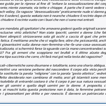
ee guida per le riprese al fine di “evitare la sessualizzazione dei cor
fronte, niente zoomate, via tette e chiappe. A parte che li vorrò vedere 
each volley, (le ragazze “desessualizzate” praticamente nude si danno g
tro il sedere), questa wokata non è neanche chiudere il recinto dopo c
 chiudere il recinto vuoto con i buoi che non ci sono mai entrati.
ure mondate, gli spettatori che amavano godersi quelle originali saran
esclusive virtù atletiche? Non siate ipocriti, uomini e donne (che fa
toni olimpici): strizzeranno solo gli occhi a caccia di quel che pri
tica. E mettiamo anche che si voglia fare, oltre che psicosanità, anc
i giovanissimi sulla donna-non-femmina-che-fa-una-cosa-asessuat
icalizzato, si schermirà forse lo sguardo con la mano concentrandosi s
vù)? Fra gli ormoni che scoppiano nei brufoli e il ditino alzato deg
una tipa succinta che corre, chi farà mai gol nella testa del ragazzino?
ali-cibernetiche sono disumane e totalitarie, sono una sharia obliqua, 
iettivi: una versione perbene del nascondere il corpo alla vista perc
e sostituite la parola “religione” con la parola “gesto atletico”, vedre
effetto desiderato non cambiano di molto, anzi gli islamisti sono me
rrisolvibile di entrambi costoro è che il corpo è per sua natura sessual
er gli uomini e quello degli uomini per le donne. A proposito, c
zia: ai maschi tutta questa protezione non è data, le femmine potran
 i giovanottoni per dritto e per rovescio. È davvero un patriarcato 