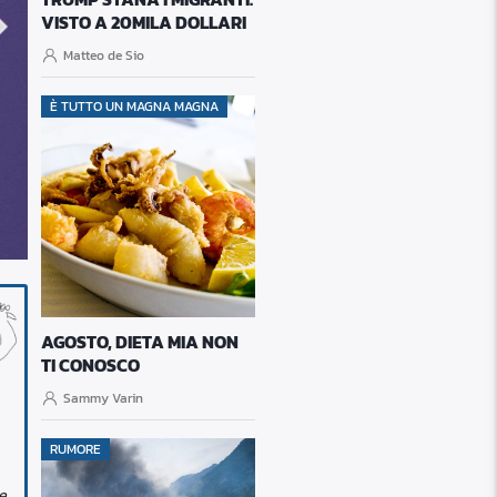
VISTO A 20MILA DOLLARI
Matteo de Sio
È TUTTO UN MAGNA MAGNA
7 Agosto 2026
CRANS MONTANA, ALTRO AFFRONTO ALL’ITALIA: 
LESA”
AGOSTO, DIETA MIA NON
TI CONOSCO
Sammy Varin
RUMORE
e,