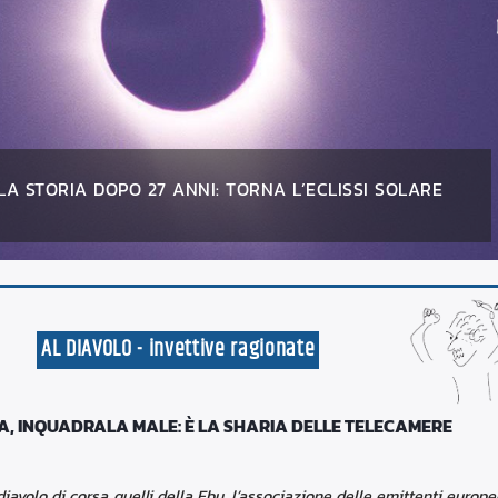
RICOLOSI “ABUSIVI” D’ITALIA: TRE RAGAZZINI CHE
TA. STIAMO FRESCHI…
AL DIAVOLO - invettive ragionate
, INQUADRALA MALE: È LA SHARIA DELLE TELECAMERE
avolo di corsa quelli della Ebu, l’associazione delle emittenti europe