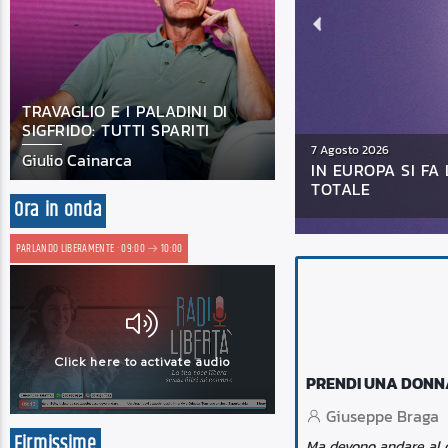
TRAVAGLIO E I PALADINI DI
SIGFRIDO: TUTTI SPARITI
7 Agosto 2026
Giulio Cainarca
: TORNA L’ECLISSI SOLARE
SCOVATI I PIÙ PE
VENDONO LIMONA
Ora in onda
PARLANDO LIBERAMENTE · 09:00
10:00
PRENDI UNA DONNA
Giuseppe Braga
Firmissime
Ma devono andare al di