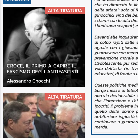
che ha diramato le lin
delle atlete”: solo di 
ALTA TIRATURA
ginocchio, vinti dal b
schemi con le dita die
i buoi sono scappati, è
Davanti alle inquadrat
di colpo rapiti dalle 
uguale con i giovanot
guardavano con meno fa
prevenzione morale a
L’adolescente, pur rad
CROCE, IL PRIMO A CAPIRE IL
volo dell’asta (in ti
FASCISMO DEGLI ANTIFASCISTI
educatori, di fronte a 
Alessandro Gnocchi
Queste politiche medic
burqa messo ai teleob
non sia desiderabile. S
ALTA TIRATURA
che l’intenzione e l’
ipocriti. Il problema i
quello delle donne p
un’ulteriore ingiusti
continuare a guardare
merda.