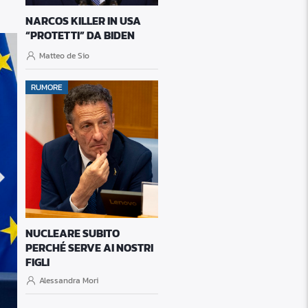
NARCOS KILLER IN USA
“PROTETTI” DA BIDEN
Matteo de Sio
RUMORE
NUCLEARE SUBITO
PERCHÉ SERVE AI NOSTRI
FIGLI
3 Agosto 2026
MOLINARI: “SÌ AL TAGLIO DELLE ACCISE SULLA B
Alessandra Mori
AUMENTARE LE TASSE AI CITTADINI”