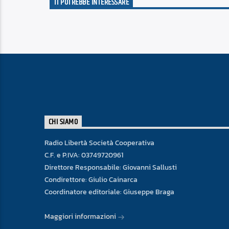
TI POTREBBE INTERESSARE
CHI SIAMO
Radio Libertà Società Cooperativa
C.F. e P.IVA: 03749720961
Direttore Responsabile: Giovanni Sallusti
Condirettore: Giulio Cainarca
Coordinatore editoriale: Giuseppe Braga
Maggiori informazioni