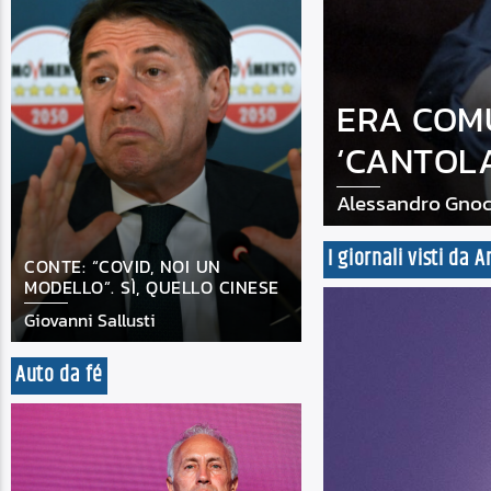
ERA COMU
‘CANTOLA
Alessandro Gnoc
I giornali visti da
CONTE: “COVID, NOI UN
MODELLO”. SÌ, QUELLO CINESE
Giovanni Sallusti
Auto da fé