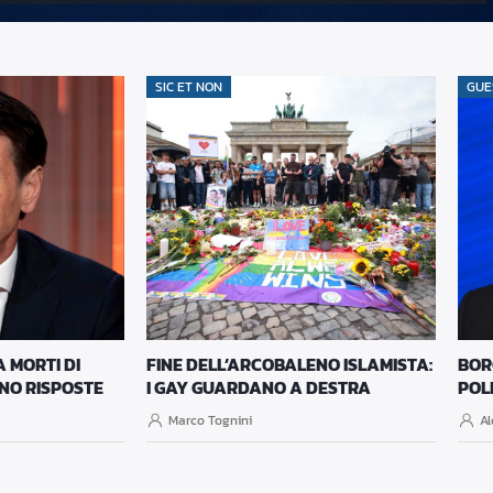
SIC ET NON
GUE
A MORTI DI
FINE DELL’ARCOBALENO ISLAMISTA:
BORG
NO RISPOSTE
I GAY GUARDANO A DESTRA
POL
Marco Tognini
Al