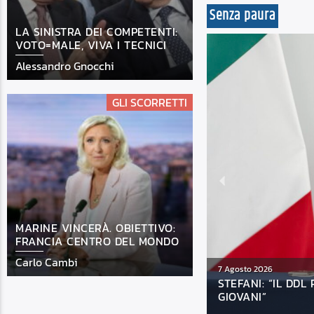
Senza paura
LA SINISTRA DEI COMPETENTI:
VOTO=MALE, VIVA I TECNICI
Alessandro Gnocchi
GLI SCORRETTI
MARINE VINCERÀ. OBIETTIVO:
FRANCIA CENTRO DEL MONDO
Carlo Cambi
5 Agosto 2026
 DI LAVORARE A MIGLIAIA DI
MORELLI: “TAGLI
ESIGENZE DEI CIT