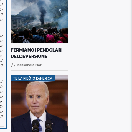
pi
in
li
he
no
te
ma
FERMIAMO I PENDOLARI
he
a.
DELL’EVERSIONE
ul
Alessandra Mori
li
TE LA RIDÒ IO L'AMERICA
il
hé
te
no
e,
’è
no
di